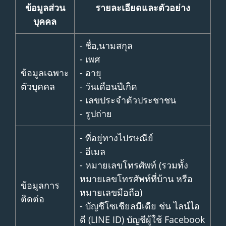
ข้อมูลส่วน
รายละเอียดและตัวอย่าง
บุคคล
- ชื่อ,นามสกุล
- เพศ
ข้อมูลเฉพาะ
- อายุ
ตัวบุคคล
- วันเดือนปีเกิด
- เลขประจำตัวประชาชน
- รูปถ่าย
- ที่อยู่ทางไปรษณีย์
- อีเมล
- หมายเลขโทรศัพท์ (รวมทั้ง
หมายเลขโทรศัพท์ที่บ้าน หรือ
ข้อมูลการ
หมายเลขมือถือ)
ติดต่อ
- บัญชีโซเชียลมีเดีย ช่น ไลน์ไอ
ดี (LINE ID) บัญชีผู้ใช้ Facebook