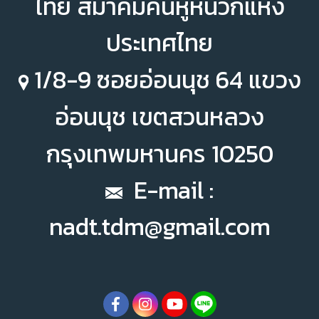
ไทย
สมาคมคนหูหนวกแห่ง
ประเทศไทย
1/8-9 ซอยอ่อนนุช 64 แขวง
อ่อนนุช
เขตสวนหลวง
กรุงเทพมหานคร 10250
E-mail :
nadt.tdm@gmail.com