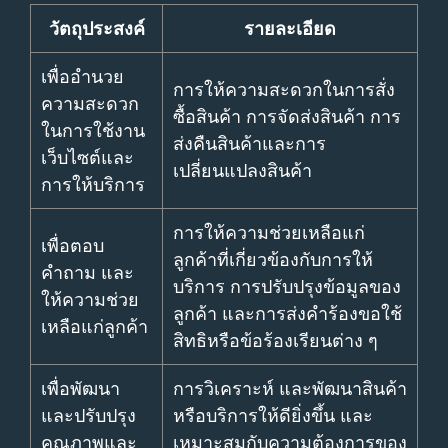
วัตถุประสงค์
รายละเอียด
เพื่ออำนวย
การให้ความสะดวกในการสั่ง
ความสะดวก
ซื้อสินค้า การจัดส่งสินค้า การ
ในการใช้งาน
ส่งคืนสินค้าและการ
เว็บไซต์และ
เปลี่ยนแปลงสินค้า
การให้บริการ
การให้ความช่วยเหลือแก่
เพื่อตอบ
ลูกค้าที่เกี่ยวข้องกับการให้
คำถาม และ
บริการ การปรับปรุงข้อมูลของ
ให้ความช่วย
ลูกค้า และการส่งคำร้องขอใช้
เหลือแก่ลูกค้า
สิทธิหรือข้อร้องเรียนต่าง ๆ
เพื่อพัฒนา
การวิเคราะห์ และพัฒนาสินค้า
และปรับปรุง
หรือบริการให้ดียิ่งขึ้น และ
คุณภาพและ
เหมาะสมกับความต้องการของ