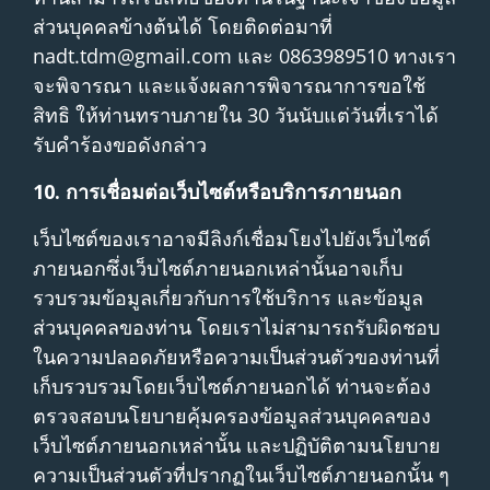
ส่วนบุคคลข้างต้นได้ โดยติดต่อมาที่
nadt.tdm@gmail.com และ 0863989510 ทางเรา
จะพิจารณา และแจ้งผลการพิจารณาการขอใช้
สิทธิ ให้ท่านทราบภายใน 30 วันนับแต่วันที่เราได้
รับคำร้องขอดังกล่าว
10. การเชื่อมต่อเว็บไซต์หรือบริการภายนอก
เว็บไซต์ของเราอาจมีลิงก์เชื่อมโยงไปยังเว็บไซต์
ภายนอกซึ่งเว็บไซต์ภายนอกเหล่านั้นอาจเก็บ
รวบรวมข้อมูลเกี่ยวกับการใช้บริการ และข้อมูล
ส่วนบุคคลของท่าน โดยเราไม่สามารถรับผิดชอบ
ในความปลอดภัยหรือความเป็นส่วนตัวของท่านที่
เก็บรวบรวมโดยเว็บไซต์ภายนอกได้ ท่านจะต้อง
ตรวจสอบนโยบายคุ้มครองข้อมูลส่วนบุคคลของ
เว็บไซต์ภายนอกเหล่านั้น และปฏิบัติตามนโยบาย
ความเป็นส่วนตัวที่ปรากฏในเว็บไซต์ภายนอกนั้น ๆ