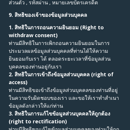
ส่วนตัว , รหัสผ่าน , หมายเลขบัตรเครดิต
9. สิทธิของเจ้าของข้อมูลส่วนบุคคล
1. สิทธิในการถอนความยินยอม (Right to
withdraw consent)
ท่านมีสิทธิในการเพิกถอนความยินยอมในการ
ประมวลผลข้อมูลส่วนบุคคลที่ท่านได้ให้ความ
ยินยอมกับเรา ได้ ตลอดระยะเวลาที่ข้อมูลส่วน
บุคคลของท่านอยู่กับเรา
2. สิทธิในการเข้าถึงข้อมูลส่วนบุคคล (right of
access)
ท่านมีสิทธิขอเข้าถึงข้อมูลส่วนบุคคลของท่านที่อยู่
ในความรับผิดชอบของเรา และขอให้เราทำสำเนา
ข้อมูลดังกล่าวให้แก่ท่าน
3. สิทธิในการแก้ไขข้อมูลส่วนบุคคลให้ถูกต้อง
(right to rectification)
ท่านมีสิทธิขอแก้ไขข้อมูลส่วนบุคคลของท่านให้ถูก