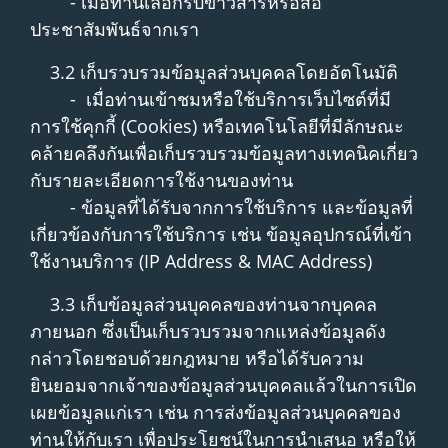
- เมื่อท่านเลือกรับข่าวสารหรือสื่อ
ประชาสัมพันธ์จากเรา
3.2 เก็บรวบรวมข้อมูลส่วนบุคคลโดยอัตโนมัติ
- เมื่อท่านเข้าชมหรือใช้บริการเว็บไซต์ที่มี
การใช้คุกกี้ (Cookies) หรือเทคโนโลยีที่มีลักษณะ
คล้ายคลึงกันเพื่อเก็บรวบรวมข้อมูลทางเทคนิคเกี่ยว
กับรายละเอียดการใช้งานของท่าน
- ข้อมูลที่ได้รับจากการใช้บริการ และข้อมูลที่
เกี่ยวข้องกับการใช้บริการ เช่น ข้อมูลอุปกรณ์ที่เข้า
ใช้งานบริการ (IP Address & MAC Address)
3.3 เก็บข้อมูลส่วนบุคคลของท่านจากบุคคล
ภายนอก ซึ่งเป็นเก็บรวบรวมจากแหล่งข้อมูลดัง
กล่าวโดยชอบด้วยกฎหมาย หรือได้รับความ
ยินยอมจากเจ้าของข้อมูลส่วนบุคคลแล้วในการเปิด
เผยข้อมูลแก่เรา เช่น การส่งข้อมูลส่วนบุคคลของ
ท่านให้กับเรา เพื่อประโยชน์ในการนำเสนอ หรือให้