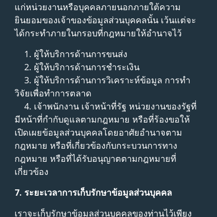
แก่หน่วยงานหรือบุคคลภายนอกภายใต้ความ
ยินยอมของเจ้าของข้อมูลส่วนบุคคลนั้น เว้นแต่จะ
ได้กระทำภายในกรอบที่กฎหมายให้อำนาจไว้
1. ผู้ให้บริการด้านการขนส่ง
2. ผู้ให้บริการด้านการชำระเงิน
3. ผู้ให้บริการด้านการวิเคราะห์ข้อมูล การทำ
วิจัยเพื่อทำการตลาด
4. เจ้าพนักงาน เจ้าหน้าที่รัฐ หน่วยงานของรัฐที่
มีหน้าที่กำกับดูแลตามกฎหมาย หรือที่ร้องขอให้
เปิดเผยข้อมูลส่วนบุคคลโดยอาศัยอำนาจตาม
กฎหมาย หรือที่เกี่ยวข้องกับกระบวนการทาง
กฎหมาย หรือที่ได้รับอนุญาตตามกฎหมายที่
เกี่ยวข้อง
7. ระยะเวลาการเก็บรักษาข้อมูลส่วนบุคคล
เราจะเก็บรักษาข้อมูลส่วนบุคคลของท่านไว้เพียง