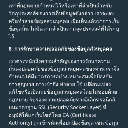
เท่าที่กฎหมายกำหนดไว้หรือเท่าที่จำเป็นสำหรับ
วัตถุประสงค์ของการเก็บข้อมูลดังกล่าว เราจะลบ
หรือทำลายข้อมูลส่วนบุคคล เมื่อเห็นแล้วว่าการเก็บ
ข้อมูลนั้น ไม่มีความจำเป็นตามจุดประสงค์ที่ได้ระบุ
ไว้
8. การรักษาความปลอดภัยของข้อมูลส่วนบุคคล
เราตระหนักถึงความสำคัญของการรักษาความ
มั่นคงปลอดภัยของข้อมูลส่วนบุคคลของท่าน เราจึง
กำหนดให้มีมาตรการอย่างเหมาะสมเพื่อป้องกัน
การสูญหาย การเข้าถึง ทำลาย ใช้ เปลี่ยนแปลง
แก้ไขหรือเปิดเผยข้อมูลส่วนบุคคลโดยไม่ชอบด้วย
กฎหมาย รับรองความปลอดภัยทางอิเล็กทรอนิกส์
บนมาตรฐาน SSL (Security Socket Layer) ที่
อนุมัติให้แก่เว็บไซต์โดย CA (Certificate
Authority) ถูกเข้ารหัสเพื่อปกป้องข้อมูล เช่น ข้อมูล