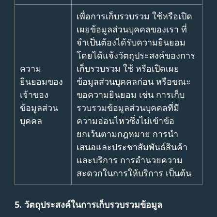
เพื่อการเก็บรวบรวม ใช้หรือเปิด
เผยข้อมูลส่วนบุคคลของเรา ที่
จำเป็นต้องได้รับความยินยอม
โดยได้แจ้งวัตถุประสงค์ของการ
ความ
เก็บรวบรวม ใช้ หรือเปิดเผย
ยินยอมของ
ข้อมูลส่วนบุคคลก่อน หรือขณะ
เจ้าของ
ขอความยินยอม เช่น การเก็บ
ข้อมูลส่วน
รวบรวมข้อมูลส่วนบุคคลที่มี
บุคคล
ความอ่อนไหวซึ่งไม่เข้าข้อ
ยกเว้นตามกฎหมาย การนำ
เสนอและประชาสัมพันธ์สินค้า
และบริการ การอำนวยความ
สะดวกในการให้บริการ เป็นต้น
5. วัตถุประสงค์ในการเก็บรวบรวมข้อมูล